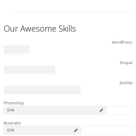
Our Awesome Skills
WordPress
80
Drupal
60
Joomla
40
Photoshop
80
Illustrator
60