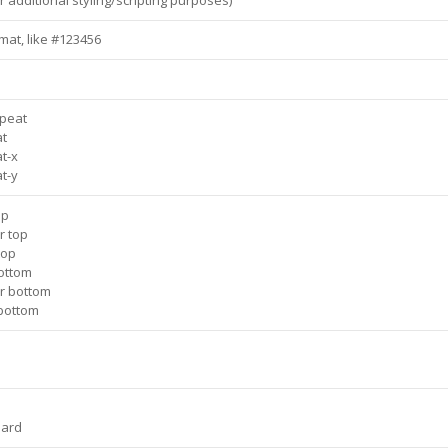
mat, like #123456
peat
at
t-x
t-y
op
r top
top
bottom
r bottom
 bottom
dard