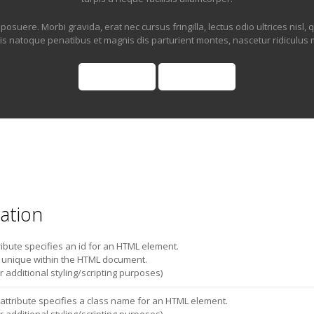
osuere. Morbi gravida, erat nec cursus fringilla, lectus odio ultrices nisl, 
iis natoque penatibus et magnis dis parturient montes, nascetur ridiculus 
Button 1
Button 2
ation
ribute specifies an id for an HTML element.
e unique within the HTML document.
r additional styling/scripting purposes)
 attribute specifies a class name for an HTML element.
r additional styling/scripting purposes)