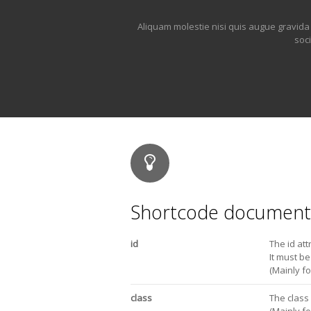
Aliquam molestie nisi quis augue gravida p
soc
Shortcode document
id
The id att
It must b
(Mainly fo
class
The class
(Mainly fo