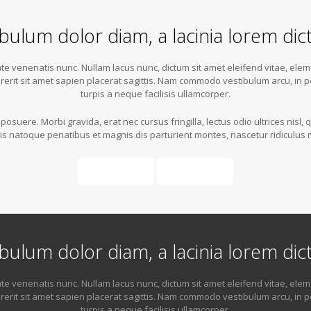
bulum dolor diam, a lacinia lorem di
e venenatis nunc. Nullam lacus nunc, dictum sit amet eleifend vitae, eleme
rerit sit amet sapien placerat sagittis. Nam commodo vestibulum arcu, in p
turpis a neque facilisis ullamcorper.
osuere. Morbi gravida, erat nec cursus fringilla, lectus odio ultrices nisl, 
iis natoque penatibus et magnis dis parturient montes, nascetur ridiculus 
Button 1
Button 2
bulum dolor diam, a lacinia lorem di
e venenatis nunc. Nullam lacus nunc, dictum sit amet eleifend vitae, eleme
rerit sit amet sapien placerat sagittis. Nam commodo vestibulum arcu, in p
turpis a neque facilisis ullamcorper.