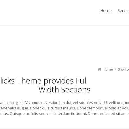
Home
Servic
ctions
Home
Shortc
Clicks Theme provides Full
Width Sections
ipiscing elit. Vivamus et vestibulum dui, vel sodales nulla. Ut velit orci, mo
nenatis augue. Donec quis cursus mauris. Donec tempor vel odio ac volut
etus. Quisque ac felis sed velit interdum tincidunt. Donec euismod sit ame