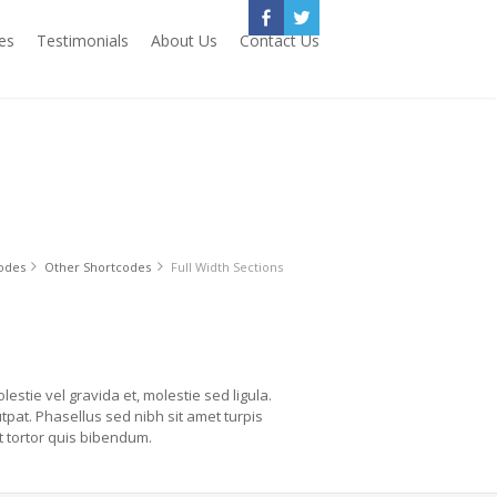
es
Testimonials
About Us
Contact Us
odes
Other Shortcodes
Full Width Sections
lestie vel gravida et, molestie sed ligula.
pat. Phasellus sed nibh sit amet turpis
t tortor quis bibendum.