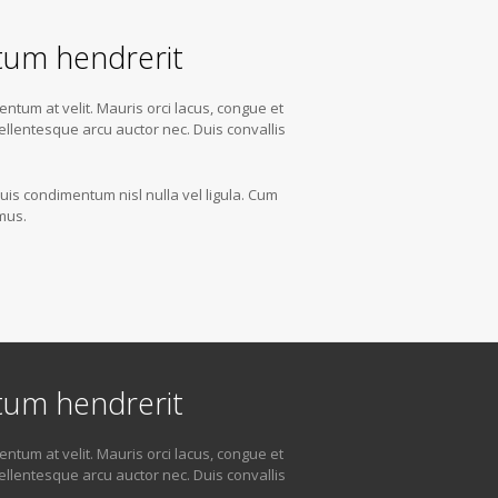
ctum hendrerit
ntum at velit. Mauris orci lacus, congue et
ellentesque arcu auctor nec. Duis convallis
quis condimentum nisl nulla vel ligula. Cum
mus.
ctum hendrerit
ntum at velit. Mauris orci lacus, congue et
ellentesque arcu auctor nec. Duis convallis