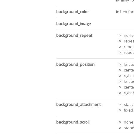
background_color
In hex for
background_image
background_repeat
no-re
repe
repea
repea
background_position
left t
cente
right 
left 
cente
right
background_attachment
static
fixed
background_scroll
none
stan